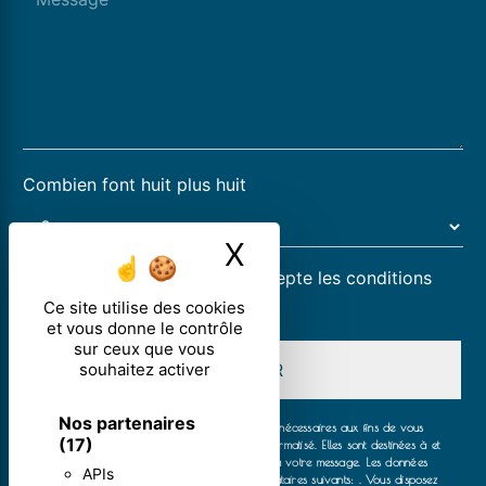
Combien font huit plus huit
X
Masquer le ban
En cochant cette case, j'accepte les conditions
particulières ci-dessous **
Ce site utilise des cookies
et vous donne le contrôle
sur ceux que vous
souhaitez activer
ENVOYER
Nos partenaires
** Les données personnelles communiquées sont nécessaires aux fins de vous
(17)
contacter et sont enregistrées dans un fichier informatisé. Elles sont destinées à et
ses sous-traitants dans le seul but de répondre à votre message. Les données
APIs
collectées seront communiquées aux seuls destinataires suivants: . Vous disposez