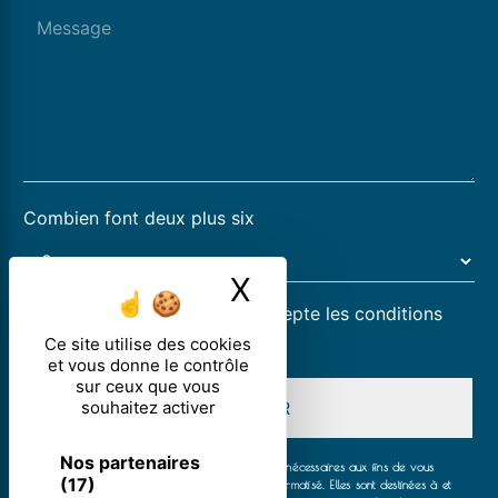
Combien font deux plus six
X
Masquer le ban
En cochant cette case, j'accepte les conditions
particulières ci-dessous **
Ce site utilise des cookies
et vous donne le contrôle
sur ceux que vous
souhaitez activer
ENVOYER
Nos partenaires
** Les données personnelles communiquées sont nécessaires aux fins de vous
(17)
contacter et sont enregistrées dans un fichier informatisé. Elles sont destinées à et