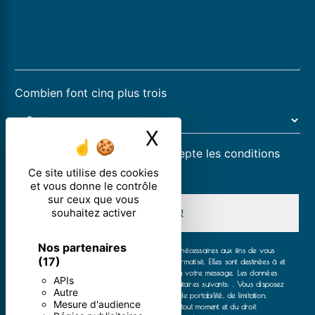
Combien font cinq plus trois
X
Masquer le ban
En cochant cette case, j'accepte les conditions
particulières ci-dessous **
Ce site utilise des cookies
et vous donne le contrôle
sur ceux que vous
souhaitez activer
ENVOYER
Nos partenaires
** Les données personnelles communiquées sont nécessaires aux fins de vous
(17)
contacter et sont enregistrées dans un fichier informatisé. Elles sont destinées à et
ses sous-traitants dans le seul but de répondre à votre message. Les données
APIs
collectées seront communiquées aux seuls destinataires suivants: . Vous disposez
Autre
de droits d’accès, de rectification, d’effacement, de portabilité, de limitation,
Mesure d'audience
d’opposition, de retrait de votre consentement à tout moment et du droit