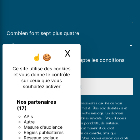
Combien font sept plus quatre
X
Masquer le ban
En cochant cette case, j'accepte les conditions
particulières ci-dessous **
Ce site utilise des cookies
et vous donne le contrôle
sur ceux que vous
souhaitez activer
ENVOYER
Nos partenaires
** Les données personnelles communiquées sont nécessaires aux fins de vous
(17)
contacter et sont enregistrées dans un fichier informatisé. Elles sont destinées à et
ses sous-traitants dans le seul but de répondre à votre message. Les données
APIs
collectées seront communiquées aux seuls destinataires suivants: . Vous disposez
Autre
de droits d’accès, de rectification, d’effacement, de portabilité, de limitation,
Mesure d'audience
d’opposition, de retrait de votre consentement à tout moment et du droit
Régies publicitaires
d’introduire une réclamation auprès d’une autorité de contrôle, ainsi que
Réseaux sociaux
d’organiser le sort de vos données post-mortem. Vous pouvez exercer ces droits